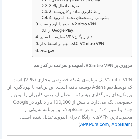
1. امنیت بالا و حفظ حریم خصوصی
2. سرعت اتصال بالا
3. رابط کاربری ساده و کاربرپسند
4. پشتیبانی از نسخه‌های مختلف اندروید
نحوه دانلود و نصب V2 nitro VPN
از Google Play:
مقایسه با سایر VPNهای رایگان
نکات مهم در استفاده از V2 nitro VPN
جمع‌بندی
مروری بر V2 nitro VPN: امنیت و سرعت در کنار هم
V2 nitro VPN یک برنامه‌ی شبکه خصوصی مجازی (VPN) است
که توسط تیم Adana توسعه یافته است. این برنامه با بهره‌گیری از
پروتکل‌های رمزگذاری پیشرفته، اتصال اینترنتی کاربران را ایمن و
خصوصی نگه می‌دارد. با بیش از 100,000 بار دانلود در Google
Play و امتیاز 4.71 از 5 در AppBrain، این برنامه به یکی از
محبوب‌ترین VPNهای رایگان برای اندروید تبدیل شده است.
)
APKPure.com
,
AppBrain
(