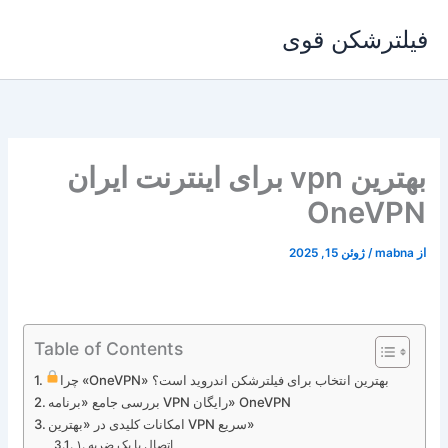
رش
فیلترشکن قوی
ه
حتوا
بهترین vpn برای اینترنت ایران
OneVPN
از
mabna
/
ژوئن 15, 2025
Table of Contents
چرا «OneVPN» بهترین انتخاب برای فیلترشکن اندروید است؟
بررسی جامع «برنامه VPN رایگان» OneVPN
امکانات کلیدی در «بهترین VPN سریع»
۱. اتصال با یک ضربه