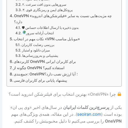
۲. سرورهایی بدون افت سرعت
۳. پروتکل‌های ایمن و رمزنگاری قوی
OneVPN چه مزیت‌هایی نسبت به سایر «فیلترشکن‌های اندروید»
دارد؟
🛡 بدون ذخیره یا ارسال اطلاعات حساس
انتخاب آزادانه سرور
نکات مهم در انتخاب «VPN موبایل مناسب»
بررسی رضایت کاربران
میزان دانلود و امتیاز
پشتیبانی و به‌روزرسانی‌ها
کاربردهای OneVPN برای کاربران ایرانی
چگونه از OneVPN استفاده کنیم؟
جمع‌بندی: OneVPN؛ آیا ارزش نصب دارد؟
پیشنهاد پایانی برای کاربران فارسی
چرا «OneVPN» بهترین انتخاب برای فیلترشکن اندروید است؟
یکی از
پرسرچ‌ترین کلمات ایرانیان
در سال‌های اخیر «وی پی ان»
بوده است (
seoiran.com
). در این مقاله، همه‌ی ویژگی‌های مهم
OneVPN
را بررسی می‌کنیم تا دلیل محبوبیتش را کشف کنیم.