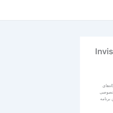
یلترینگ InvisiNet –
ه‌های
 خصوصی
 برنامه