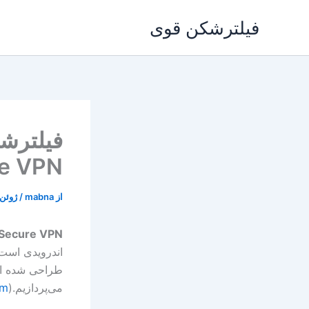
رش
فیلترشکن قوی
ه
حتوا
re VPN
از
mabna
/
ژوئن 7, 025
& Secure VPN
اندرویدی است
طراحی شده است
می‌پردازیم.(
om