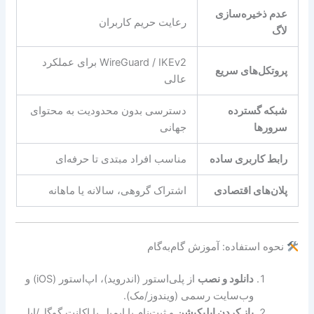
عدم ذخیره‌سازی
رعایت حریم کاربران
لاگ
WireGuard / IKEv2 برای عملکرد
پروتکل‌های سریع
عالی
شبکه گسترده
دسترسی بدون محدودیت به محتوای
سرورها
جهانی
رابط کاربری ساده
مناسب افراد مبتدی تا حرفه‌ای
پلان‌های اقتصادی
اشتراک گروهی، سالانه یا ماهانه
نحوه استفاده: آموزش گام‌به‌گام
دانلود و نصب
از پلی‌استور (اندروید)، اپ‌استور (iOS) و
وب‌سایت رسمی (ویندوز/مک).
باز کردن اپلیکیشن
و ثبت‌نام با ایمیل یا اکانت گوگل/اپل.