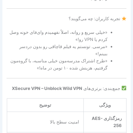
تجربه کاربران: چه می‌گویند؟
«خیلی سریع و روانه، اصلاً نفهمیدم وای‌فای خونه وصل
کردم یا VPN رو!»
«مرسی. تونستم یه فیلم قاچاقی رو بدون دردسر
ببینم!»
«طرح اشتراک مدرسه‌مون خیلی مناسبه، با گروه‌مون
گرفتیم، هزینش شده ۱۰ تومن در ماه!»
جمع‌بندی: برتری‌های
XSecure VPN – Unblock Wild VPN
ویژگی
توضیح
رمزگذاری AES-
امنیت سطح بالا
256