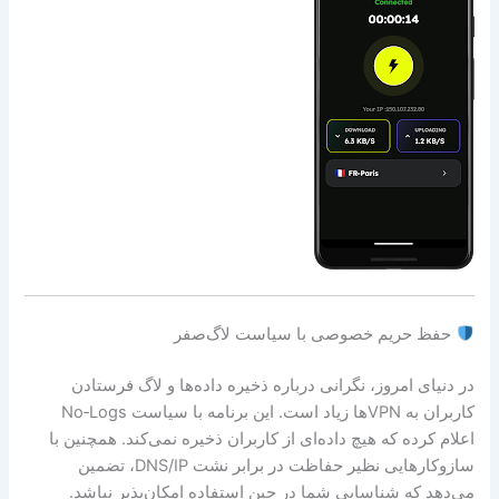
حفظ حریم خصوصی با سیاست لاگ‌صفر
در دنیای امروز، نگرانی درباره ذخیره داده‌ها و لاگ فرستادن
کاربران به VPNها زیاد است. این برنامه با سیاست No‑Logs
اعلام کرده که هیچ داده‌ای از کاربران ذخیره نمی‌کند. همچنین با
سازوکارهایی نظیر حفاظت در برابر نشت DNS/IP، تضمین
می‌دهد که شناسایی شما در حین استفاده امکان‌پذیر نباشد.